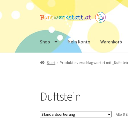
Zur
Zum
Navigation
Inhalt
springen
springen
Shop
Mein Konto
Warenkorb
Start
Produkte verschlagwortet mit „Duftstei
Duftstein
Alle 9