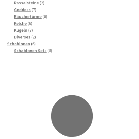
Produkte
2
Rasselsteine
2
7
Produkte
Goddess
7
Produkte
6
Räuchertürme
6
6
Produkte
Kelche
6
Produkte
7
Kugeln
7
Produkte
2
Diverses
2
6
Produkte
Schablonen
6
Produkte
6
Schablonen Sets
6
Produkte