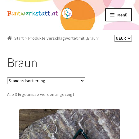
Zur
Zum
Menü
Navigation
Inhalt
springen
springen
Unterm
Shop
öffnen
Start
Produkte verschlagwortet mit „Braun“
Mein Konto
Braun
Warenkorb
Basteltipps
Alle 3 Ergebnisse werden angezeigt