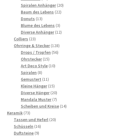
Produkte
20
Spiralen Anhänger
20
22
Produkte
Baum des Lebens
22
13
Produkte
Donuts
13
Produkte
3
Blume des Lebens
3
Produkte
12
Diverse Anhänger
12
23
Produkte
Colliers
23
Produkte
128
Ohrringe & Stecker
128
56
Produkte
Drops / Tropfen
56
15
Produkte
Ohrstecker
15
Produkte
10
Art Deco Style
10
8
Produkte
Spiralen
8
Produkte
11
Gemustert
11
Produkte
15
Kleine Hänger
15
Produkte
20
Diverse Hänger
20
7
Produkte
Mandala Muster
7
Produkte
14
Scheiben und Kreise
14
73
Produkte
Keramik
73
Produkte
20
Tassen und Heferl
20
16
Produkte
Schüsseln
16
9
Produkte
Duftsteine
9