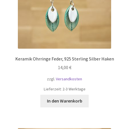
Drops / Tropfen
Gemustert
Kleine Hänger
Mandala Muster
Keramik Ohrringe Feder, 925 Sterling Silber Haken
Ohrstecker
14,00
€
zzgl.
Versandkosten
Scheiben und Kreise
Lieferzeit:
2-3 Werktage
Spiralen
In den Warenkorb
Unterm
Keramik
öffnen
Unterm
Schablonen