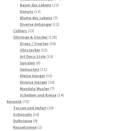
22
Produkte
Baum des Lebens
22
13
Produkte
Donuts
13
Produkte
3
Blume des Lebens
3
Produkte
12
Diverse Anhänger
12
23
Produkte
Colliers
23
Produkte
128
Ohrringe & Stecker
128
56
Produkte
Drops / Tropfen
56
15
Produkte
Ohrstecker
15
Produkte
10
Art Deco Style
10
8
Produkte
Spiralen
8
Produkte
11
Gemustert
11
Produkte
15
Kleine Hänger
15
Produkte
20
Diverse Hänger
20
7
Produkte
Mandala Muster
7
Produkte
14
Scheiben und Kreise
14
73
Produkte
Keramik
73
Produkte
20
Tassen und Heferl
20
16
Produkte
Schüsseln
16
9
Produkte
Duftsteine
9
Produkte
2
Rasselsteine
2