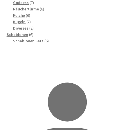
7
Produkte
Goddess
7
Produkte
6
Räuchertürme
6
6
Produkte
Kelche
6
Produkte
7
Kugeln
7
Produkte
2
Diverses
2
6
Produkte
Schablonen
6
Produkte
6
Schablonen Sets
6
Produkte