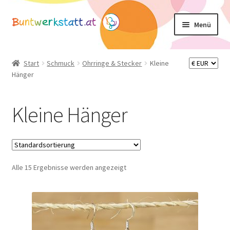
Zur
Zum
Menü
Navigation
Inhalt
springen
springen
Unterm
Shop
öffnen
Start
Schmuck
Ohrringe & Stecker
Kleine
Unterm
Hänger
Schmuck
öffnen
Unterm
Ketten und Anhänger
Kleine Hänger
öffnen
Colliers
Unterm
Ohrringe & Stecker
öffnen
Alle 15 Ergebnisse werden angezeigt
Art Deco Style
Diverse Hänger