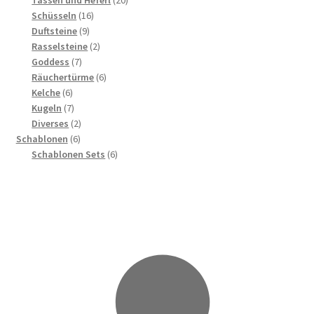
Tassen und Heferl
20
16
Produkte
Schüsseln
16
9
Produkte
Duftsteine
9
Produkte
2
Rasselsteine
2
7
Produkte
Goddess
7
Produkte
6
Räuchertürme
6
6
Produkte
Kelche
6
Produkte
7
Kugeln
7
Produkte
2
Diverses
2
6
Produkte
Schablonen
6
Produkte
6
Schablonen Sets
6
Produkte