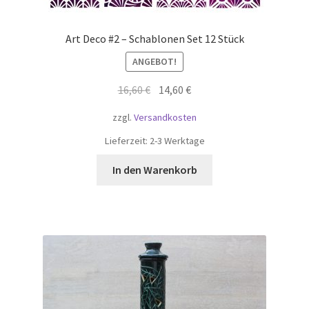
Art Deco #2 – Schablonen Set 12 Stück
ANGEBOT!
Ursprünglicher
Aktueller
16,60
€
14,60
€
Preis
Preis
zzgl.
Versandkosten
war:
ist:
16,60 €
14,60 €.
Lieferzeit:
2-3 Werktage
In den Warenkorb