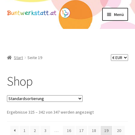
Zur
Zum
Menü
Navigation
Inhalt
springen
springen
Unterm
Shop
öffnen
Mein Konto
Start
Seite 19
Warenkorb
Shop
Basteltipps
Ergebnisse 325 – 342 von 347 werden angezeigt
1
2
3
…
16
17
18
19
20