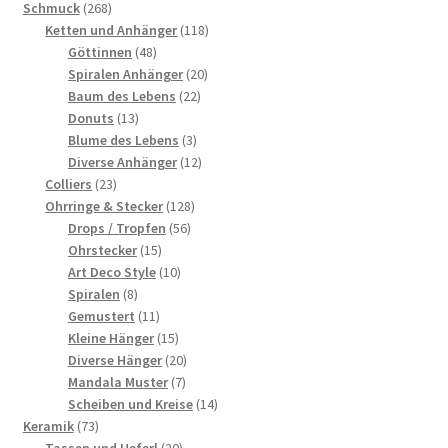
268
Schmuck
268
Produkte
118
Ketten und Anhänger
118
48
Produkte
Göttinnen
48
Produkte
20
Spiralen Anhänger
20
22
Produkte
Baum des Lebens
22
13
Produkte
Donuts
13
Produkte
3
Blume des Lebens
3
Produkte
12
Diverse Anhänger
12
23
Produkte
Colliers
23
Produkte
128
Ohrringe & Stecker
128
56
Produkte
Drops / Tropfen
56
15
Produkte
Ohrstecker
15
Produkte
10
Art Deco Style
10
8
Produkte
Spiralen
8
Produkte
11
Gemustert
11
Produkte
15
Kleine Hänger
15
Produkte
20
Diverse Hänger
20
7
Produkte
Mandala Muster
7
Produkte
14
Scheiben und Kreise
14
73
Produkte
Keramik
73
Produkte
20