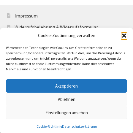
Impressum
Widerrufsbelehrung & Widerrufsformular
Cookie-Zustimmung verwalten
Allgemeine Geschäftsbedingungen mit
Kundeninformationen
Wir verwenden Technologien wie Cookies, um Geräteinformationen zu
speichern und/oder darauf zuzugreifen. Wir tun dies, um das Browsing-Erlebnis
Cookie-Richtlinie (EU)
zu verbessern und um (nicht) personalisierte Werbung anzuzeigen. Wenn du
nicht zustimmst oder die Zustimmung widerrufst, kann dies bestimmte
Merkmale und Funktionen beeinträchtigen.
Akzeptieren
© Buntwerkstatt Shop 2026
Ablehnen
Datenschutzerklärung
Erstellt mit WooCommerce
.
Einstellungen ansehen
0
Cookie-Richtlinie
Datenschutzerklärung
Suchen
Suchen