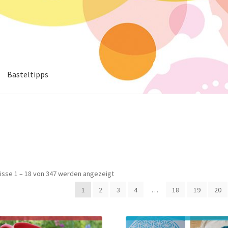
Basteltipps
isse 1 – 18 von 347 werden angezeigt
1
2
3
4
…
18
19
20