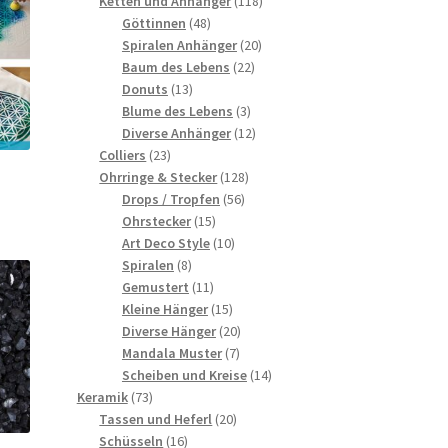
Ketten und Anhänger
118
48
Produkte
Göttinnen
48
Produkte
20
Spiralen Anhänger
20
22
Produkte
Baum des Lebens
22
13
Produkte
Donuts
13
Produkte
3
Blume des Lebens
3
Produkte
12
Diverse Anhänger
12
23
Produkte
Colliers
23
Produkte
128
Ohrringe & Stecker
128
56
Produkte
Drops / Tropfen
56
15
Produkte
Ohrstecker
15
Produkte
10
Art Deco Style
10
8
Produkte
Spiralen
8
Produkte
11
Gemustert
11
Produkte
15
Kleine Hänger
15
Produkte
20
Diverse Hänger
20
7
Produkte
Mandala Muster
7
Produkte
14
Scheiben und Kreise
14
73
Produkte
Keramik
73
Produkte
20
Tassen und Heferl
20
16
Produkte
Schüsseln
16