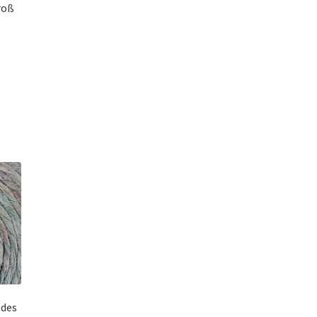
roß
 des