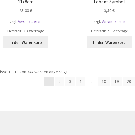
11x8cm
Lebens Symbol
25,00
€
3,50
€
zzgl.
Versandkosten
zzgl.
Versandkosten
Lieferzeit:
2-3 Werktage
Lieferzeit:
2-3 Werktage
In den Warenkorb
In den Warenkorb
isse 1 – 18 von 347 werden angezeigt
1
2
3
4
…
18
19
20