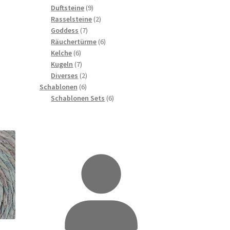
9
Produkte
Duftsteine
9
,
Produkte
2
Rasselsteine
2
7
Produkte
Goddess
7
Produkte
6
Räuchertürme
6
6
Produkte
Kelche
6
Produkte
7
Kugeln
7
Produkte
2
Diverses
2
6
Produkte
Schablonen
6
Produkte
6
Schablonen Sets
6
Produkte