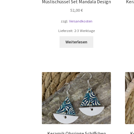
Müslischüssel Set Mandala Design
Ker
52,00
€
zzgl.
Versandkosten
Lieferzeit:
2-3 Werktage
Weiterlesen
Keramik Ohrringe Schiffchen
K