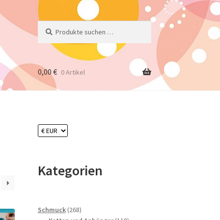
Suchen
Suchen
nach:
0,00
€
0 Artikel
Kategorien
268
Schmuck
268
Produkte
118