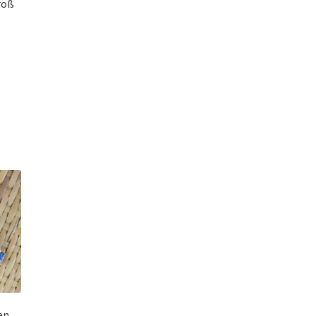
roß
en