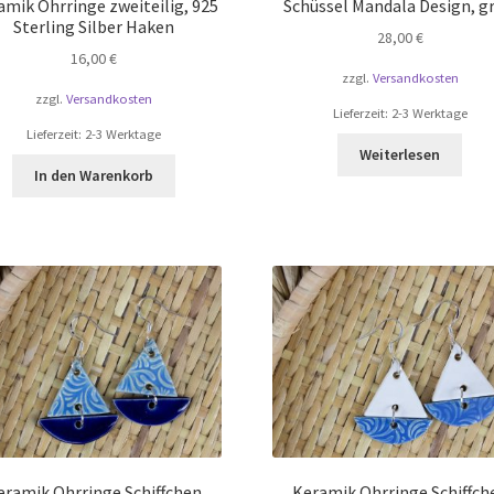
amik Ohrringe zweiteilig, 925
Schüssel Mandala Design, g
Sterling Silber Haken
28,00
€
16,00
€
zzgl.
Versandkosten
zzgl.
Versandkosten
Lieferzeit:
2-3 Werktage
Lieferzeit:
2-3 Werktage
Weiterlesen
In den Warenkorb
eramik Ohrringe Schiffchen
Keramik Ohrringe Schiffch